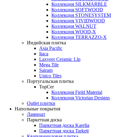
Коллекция SILKMARBLE
Коллекция SOFTWOOD
Коллекция STONESYSTEM
Коллекция VIVIDWOOD
Коллекция WALNUT
Коллекция WOOD-X
Коллекция ТЕRRАZZO-X
Индийская плитка
Asia Pacific
Itaca
Laxveer Ceramic Llp
Mega Tile
Sairam
Unico Tiles
Португальская плитка
TopCer
Коллекция Field Material
Коллекция Victorian Designs
Outlet плитки
Напольные покрытия
Ламинат
Паркетная доска
Паркетная доска Karelia
Паркетная доска Tarkett
Кварцвиниловая плитка