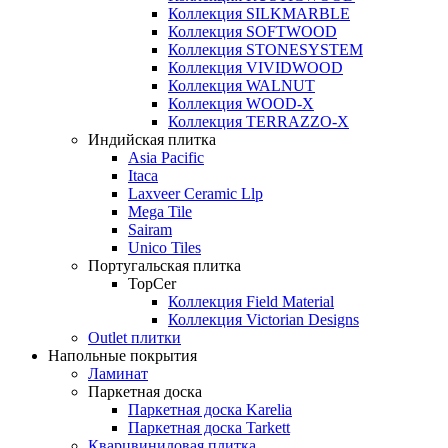
Коллекция SILKMARBLE
Коллекция SOFTWOOD
Коллекция STONESYSTEM
Коллекция VIVIDWOOD
Коллекция WALNUT
Коллекция WOOD-X
Коллекция ТЕRRАZZO-X
Индийская плитка
Asia Pacific
Itaca
Laxveer Ceramic Llp
Mega Tile
Sairam
Unico Tiles
Португальская плитка
TopCer
Коллекция Field Material
Коллекция Victorian Designs
Outlet плитки
Напольные покрытия
Ламинат
Паркетная доска
Паркетная доска Karelia
Паркетная доска Tarkett
Кварцвиниловая плитка