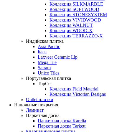
Коллекция SILKMARBLE
Коллекция SOFTWOOD
Коллекция STONESYSTEM
Коллекция VIVIDWOOD
Коллекция WALNUT
Коллекция WOOD-X
Коллекция ТЕRRАZZO-X
Индийская плитка
Asia Pacific
Itaca
Laxveer Ceramic Llp
Mega Tile
Sairam
Unico Tiles
Португальская плитка
TopCer
Коллекция Field Material
Коллекция Victorian Designs
Outlet плитки
Напольные покрытия
Ламинат
Паркетная доска
Паркетная доска Karelia
Паркетная доска Tarkett
Кварцвиниловая плитка