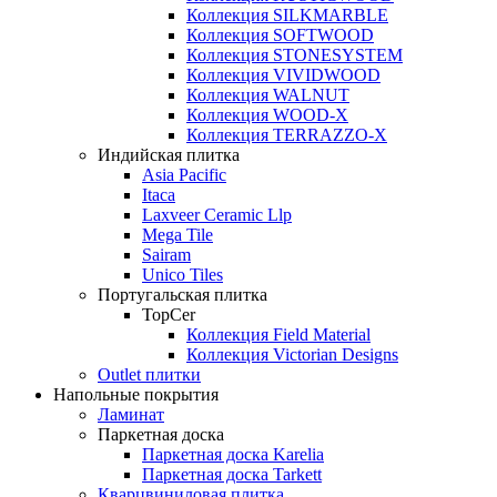
Коллекция SILKMARBLE
Коллекция SOFTWOOD
Коллекция STONESYSTEM
Коллекция VIVIDWOOD
Коллекция WALNUT
Коллекция WOOD-X
Коллекция ТЕRRАZZO-X
Индийская плитка
Asia Pacific
Itaca
Laxveer Ceramic Llp
Mega Tile
Sairam
Unico Tiles
Португальская плитка
TopCer
Коллекция Field Material
Коллекция Victorian Designs
Outlet плитки
Напольные покрытия
Ламинат
Паркетная доска
Паркетная доска Karelia
Паркетная доска Tarkett
Кварцвиниловая плитка