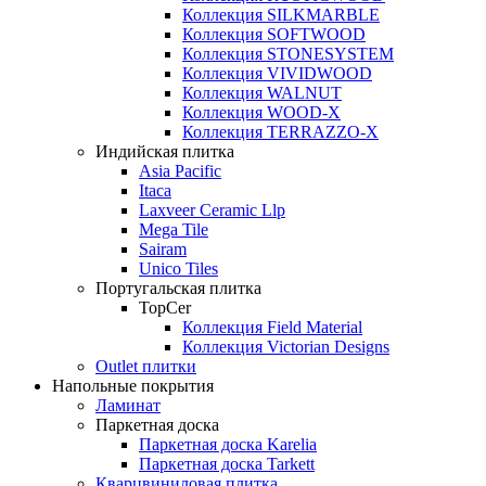
Коллекция SILKMARBLE
Коллекция SOFTWOOD
Коллекция STONESYSTEM
Коллекция VIVIDWOOD
Коллекция WALNUT
Коллекция WOOD-X
Коллекция ТЕRRАZZO-X
Индийская плитка
Asia Pacific
Itaca
Laxveer Ceramic Llp
Mega Tile
Sairam
Unico Tiles
Португальская плитка
TopCer
Коллекция Field Material
Коллекция Victorian Designs
Outlet плитки
Напольные покрытия
Ламинат
Паркетная доска
Паркетная доска Karelia
Паркетная доска Tarkett
Кварцвиниловая плитка