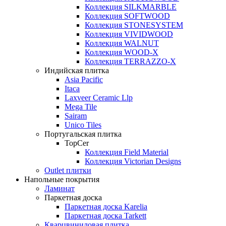
Коллекция SILKMARBLE
Коллекция SOFTWOOD
Коллекция STONESYSTEM
Коллекция VIVIDWOOD
Коллекция WALNUT
Коллекция WOOD-X
Коллекция ТЕRRАZZO-X
Индийская плитка
Asia Pacific
Itaca
Laxveer Ceramic Llp
Mega Tile
Sairam
Unico Tiles
Португальская плитка
TopCer
Коллекция Field Material
Коллекция Victorian Designs
Outlet плитки
Напольные покрытия
Ламинат
Паркетная доска
Паркетная доска Karelia
Паркетная доска Tarkett
Кварцвиниловая плитка