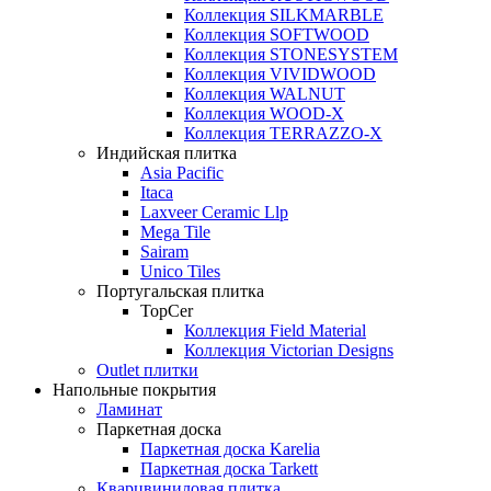
Коллекция SILKMARBLE
Коллекция SOFTWOOD
Коллекция STONESYSTEM
Коллекция VIVIDWOOD
Коллекция WALNUT
Коллекция WOOD-X
Коллекция ТЕRRАZZO-X
Индийская плитка
Asia Pacific
Itaca
Laxveer Ceramic Llp
Mega Tile
Sairam
Unico Tiles
Португальская плитка
TopCer
Коллекция Field Material
Коллекция Victorian Designs
Outlet плитки
Напольные покрытия
Ламинат
Паркетная доска
Паркетная доска Karelia
Паркетная доска Tarkett
Кварцвиниловая плитка