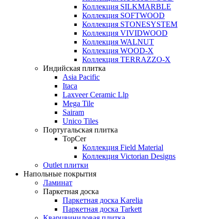
Коллекция SILKMARBLE
Коллекция SOFTWOOD
Коллекция STONESYSTEM
Коллекция VIVIDWOOD
Коллекция WALNUT
Коллекция WOOD-X
Коллекция ТЕRRАZZO-X
Индийская плитка
Asia Pacific
Itaca
Laxveer Ceramic Llp
Mega Tile
Sairam
Unico Tiles
Португальская плитка
TopCer
Коллекция Field Material
Коллекция Victorian Designs
Outlet плитки
Напольные покрытия
Ламинат
Паркетная доска
Паркетная доска Karelia
Паркетная доска Tarkett
Кварцвиниловая плитка